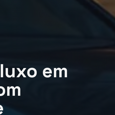
 luxo em
com
e