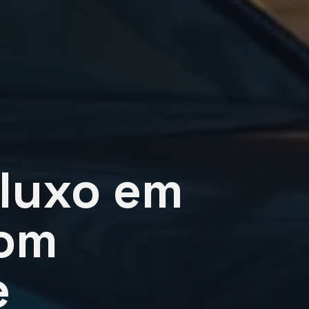
 luxo em
com
e