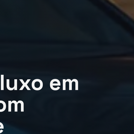
 luxo em
com
e